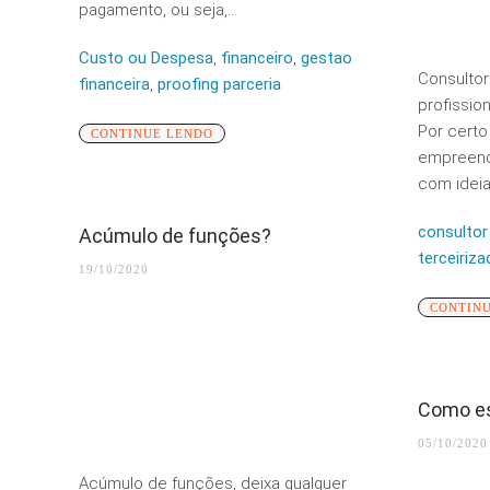
pagamento, ou seja,...
Custo ou Despesa
,
financeiro
,
gestao
Consultor
financeira
,
proofing parceria
profissio
Por certo
CONTINUE LENDO
empreende
com ideia
consultor
Acúmulo de funções?
terceiriza
19/10/2020
CONTIN
Como es
05/10/2020
Acúmulo de funções, deixa qualquer