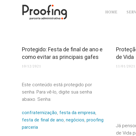
HOME
SER
Protegido: Festa de final de ano e
Proteçã
como evitar as principais gafes
de Vida
10/12/2021
11/01/2021
Este conteúdo está protegido por
senha. Para vê-lo, digite sua senha
abaixo. Senha:
confraternização
,
festa da empresa
,
festa de final de ano
,
negócios
,
proofing
Já penso
parceria
de Vida p