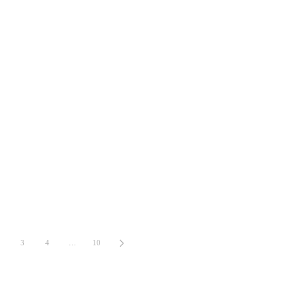
3
4
…
10