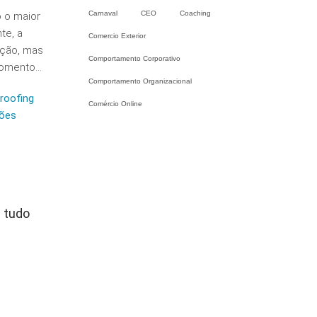
Carnaval
CEO
Coaching
 o maior
te, a
Comercio Exterior
ação, mas
Comportamento Corporativo
omento...
Comportamento Organizacional
roofing
Comércio Online
ções
 tudo