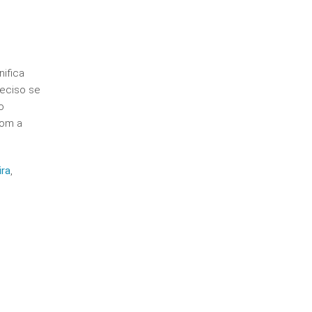
nifica
reciso se
o
com a
ira
,