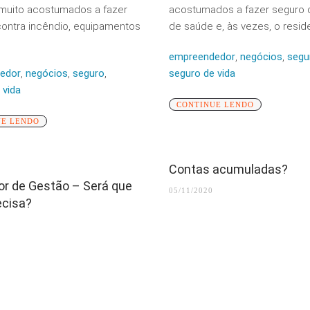
muito acostumados a fazer
acostumados a fazer seguro d
ontra incêndio, equipamentos
de saúde e, às vezes, o residen
empreendedor
,
negócios
,
segu
edor
,
negócios
,
seguro
,
seguro de vida
 vida
CONTINUE LENDO
UE LENDO
Contas acumuladas?
or de Gestão – Será que
05/11/2020
ecisa?