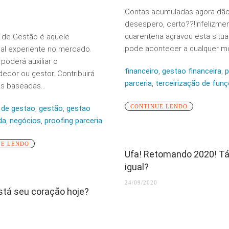
Contas acumuladas agora dão
desespero, certo??!Infelizmen
quarentena agravou esta situ
 de Gestão é aquele
pode acontecer a qualquer m
nal experiente no mercado.
 poderá auxiliar o
financeiro
,
gestao financeira
,
p
dor ou gestor. Contribuirá
parceria
,
terceirização de fun
s baseadas...
CONTINUE LENDO
 de gestao
,
gestão
,
gestao
da
,
negócios
,
proofing parceria
UE LENDO
Ufa! Retomando 2020! Tá
igual?
24/09/2020
tá seu coração hoje?