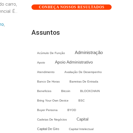
o carro,
CONHEÇA NOSSOS RESULTADOS
cial. É...
ro
,
Assuntos
Administração
Acúmulo De Função
Apoio Administrativo
Apoio
Atendimento
Avaliação De Desempenho
Banco De Horas
Barreiras De Entrada
Beneficios
Bitcoin
BLOCKCHAIN
Bring Your Own Device
BSC
Buyer Persona
BYOD
Capital
Cadeias De Negócios
Capital De Giro
Capital Intelectual