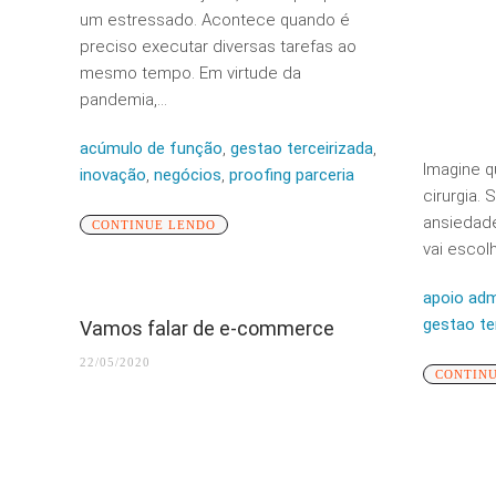
um estressado. Acontece quando é
preciso executar diversas tarefas ao
mesmo tempo. Em virtude da
pandemia,...
acúmulo de função
,
gestao terceirizada
,
Imagine q
inovação
,
negócios
,
proofing parceria
cirurgia.
ansiedad
CONTINUE LENDO
vai escolh
apoio adm
gestao te
Vamos falar de e-commerce
22/05/2020
CONTIN