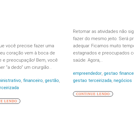
Retomar as atividades não sig
fazer do mesmo jeito. Será p
ue você precise fazer uma
adequar. Ficamos muito temp
 Seu coração vem à boca de
estagnados e preocupados 
e e preocupação! Bem, você
saúde. Agora,...
er “a dedo” um cirurgião...
empreendedor
,
gestao finance
inistrativo
,
financeiro
,
gestão
,
gestao terceirizada
,
negócios
rceirizada
CONTINUE LENDO
UE LENDO