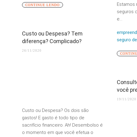
Estamos 
CONTINUE LENDO
seguros c
e...
empreend
Custo ou Despesa? Tem
seguro de
diferença? Complicado?
26/11/2020
CONTIN
Consult
você pr
19/11/2020
Custo ou Despesa? Os dois são
gastos! E gasto é todo tipo de
sacrifício financeiro. Ah! Desembolso é
o momento em que você efetua o