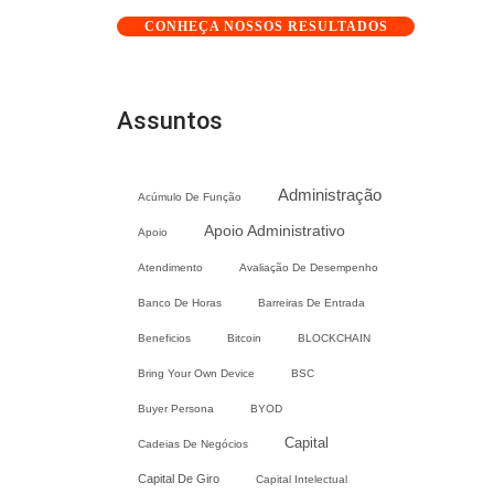
CONHEÇA NOSSOS RESULTADOS
Assuntos
Administração
Acúmulo De Função
Apoio Administrativo
Apoio
Atendimento
Avaliação De Desempenho
Banco De Horas
Barreiras De Entrada
Beneficios
Bitcoin
BLOCKCHAIN
Bring Your Own Device
BSC
Buyer Persona
BYOD
Capital
Cadeias De Negócios
Capital De Giro
Capital Intelectual