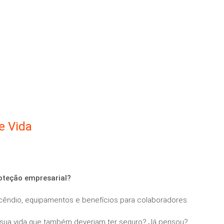
e Vida
oteção empresarial?
cêndio, equipamentos e benefícios para colaboradores.
 sua vida que também deveriam ter seguro? Já pensou?