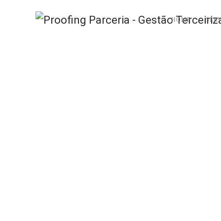
HOME
SER