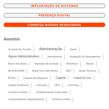
IMPLANTAÇÃO DE SISTEMAS
PRESENÇA DIGITAL
CONHEÇA NOSSOS RESULTADOS
Assuntos
Administração
Acúmulo De Função
Apoio
Apoio Administrativo
Atendimento
Avaliação De Desempenho
Banco De Horas
Barreiras De Entrada
Beneficios
Bitcoin
BLOCKCHAIN
Bring Your Own Device
BSC
Buyer Persona
Capital
Capital De Giro
BYOD
Cadeias De Negócios
Capital Intelectual
Carnaval
CEO
Coaching
Comercio Exterior
Comportamento Corporativo
Comportamento Organizacional
Comércio Online