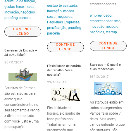
acúmulo de função
,
empreendedores...
gestao terceirizada
,
gestao terceirizada
,
inovação
,
moeda
inovação
,
negócios
,
empreendedor
,
social
,
negócios
,
proofing parceria
empreendedorismo
,
Pequenas Empresas
,
inovação
,
negócio
,
precificação
,
proofing
CONTINUE
negócios
,
startup
parceria
LENDO
CONTINUE
CONTINUE
LENDO
LENDO
Barreiras de Entrada –
Já ouviu falar?
20/11/2017
Start-ups – O que é e
Flexibilidade de horário
suas tendências
de trabalho. Você
gostaria?
16/10/2017
23/10/2017
Barreiras de Entrada
são estratégias para
evitar que a
As start-ups estão em
concorrência entre no
Flexibilidade de
todos os segmentos.
seu segmento e venha
horário, é o sonho de
Vamos falar sobre 7
a dividir o mercado
todo profissional.
deles. Mas antes,
com você. Esta é uma
Trabalhar em uma
vamos entender o que
preocupação...
organização que
são start-ups. São