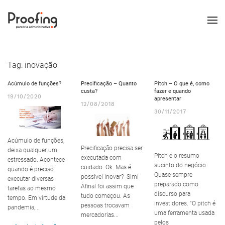
Tag:
inovação
Acúmulo de funções?
Precificação – Quanto
Pitch – O que é, como
custa?
fazer e quando
19/10/2020
apresentar
12/08/2018
30/11/2017
Acúmulo de funções,
Precificação precisa ser
deixa qualquer um
Pitch é o resumo
executada com
estressado. Acontece
sucinto do negócio.
cuidado. Ok. Mas é
quando é preciso
Quase sempre
possível inovar? Sim!
executar diversas
preparado como
Afinal foi assim que
tarefas ao mesmo
discurso para
tudo começou. As
tempo. Em virtude da
investidores. “O pitch é
pessoas trocavam
pandemia,...
uma ferramenta usada
mercadorias...
pelos