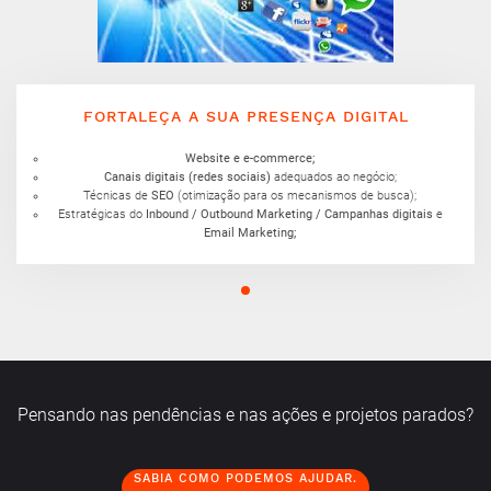
FORTALEÇA A SUA PRESENÇA DIGITAL
Website e e-commerce;
Canais digitais (redes sociais)
adequados ao negócio;
Técnicas de
SEO
(otimização para os mecanismos de busca);
Estratégicas do
Inbound / Outbound Marketing /
Campanhas digitais
e
Email Marketing;
Pensando nas pendências e nas ações e projetos parados?
SABIA COMO PODEMOS AJUDAR.