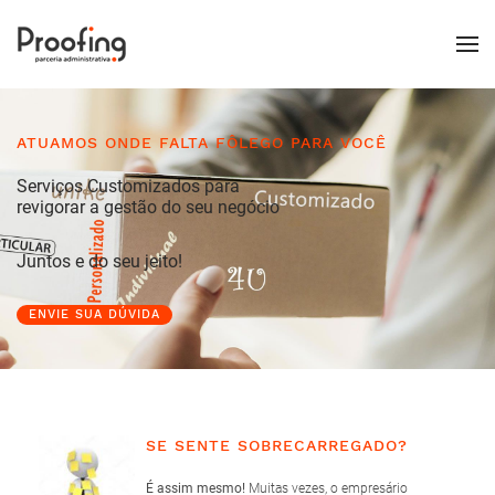
ATUAMOS ONDE FALTA FÔLEGO PARA VOCÊ
Serviços Customizados para
revigorar a gestão do seu negócio
Juntos e do seu jeito!
ENVIE SUA DÚVIDA
SE SENTE SOBRECARREGADO?
É assim mesmo!
Muitas vezes, o empresário