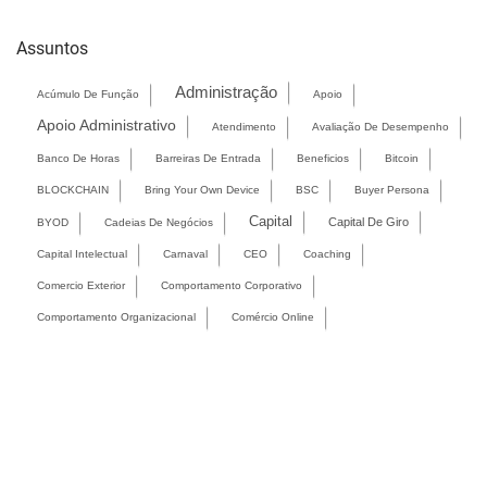
Assuntos
Administração
Acúmulo De Função
Apoio
Apoio Administrativo
Atendimento
Avaliação De Desempenho
Banco De Horas
Barreiras De Entrada
Beneficios
Bitcoin
BLOCKCHAIN
Bring Your Own Device
BSC
Buyer Persona
Capital
Capital De Giro
BYOD
Cadeias De Negócios
Capital Intelectual
Carnaval
CEO
Coaching
Comercio Exterior
Comportamento Corporativo
Comportamento Organizacional
Comércio Online