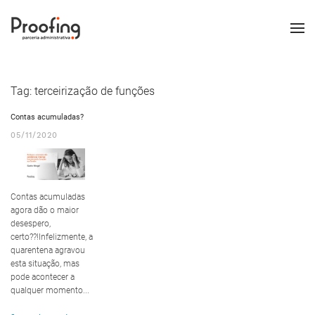
Tag:
terceirização de funções
Contas acumuladas?
05/11/2020
Contas acumuladas
agora dão o maior
desespero,
certo??!Infelizmente, a
quarentena agravou
esta situação, mas
pode acontecer a
qualquer momento...