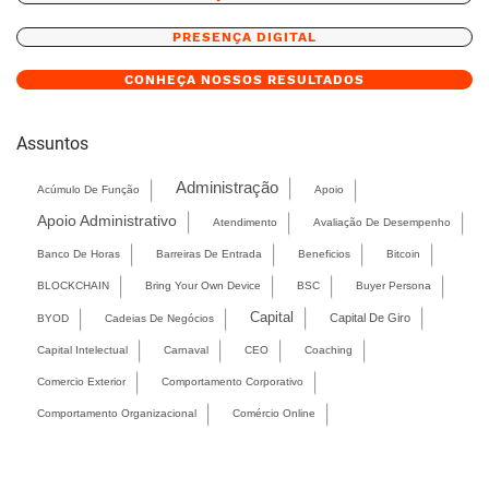
PRESENÇA DIGITAL
CONHEÇA NOSSOS RESULTADOS
Assuntos
Administração
Acúmulo De Função
Apoio
Apoio Administrativo
Atendimento
Avaliação De Desempenho
Banco De Horas
Barreiras De Entrada
Beneficios
Bitcoin
BLOCKCHAIN
Bring Your Own Device
BSC
Buyer Persona
Capital
Capital De Giro
BYOD
Cadeias De Negócios
Capital Intelectual
Carnaval
CEO
Coaching
Comercio Exterior
Comportamento Corporativo
Comportamento Organizacional
Comércio Online