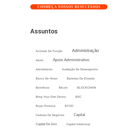
CONHEÇA NOSSOS RESULTADOS
Assuntos
Administração
Acúmulo De Função
Apoio Administrativo
Apoio
Atendimento
Avaliação De Desempenho
Banco De Horas
Barreiras De Entrada
Beneficios
Bitcoin
BLOCKCHAIN
Bring Your Own Device
BSC
Buyer Persona
BYOD
Capital
Cadeias De Negócios
Capital De Giro
Capital Intelectual