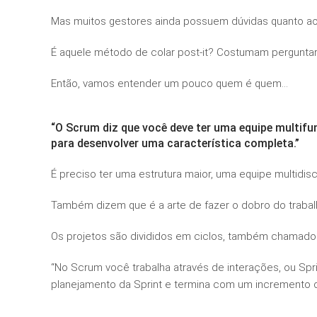
Mas muitos gestores ainda possuem dúvidas quanto a
É aquele método de colar post-it? Costumam perguntar
Então, vamos entender um pouco quem é quem…
“O Scrum diz que você deve ter uma equipe multif
para desenvolver uma característica completa.”
É preciso ter uma estrutura maior, uma equipe multidisc
Também dizem que é a arte de fazer o dobro do traba
Os projetos são divididos em ciclos, também chamados 
“No Scrum você trabalha através de interações, ou Sp
planejamento da Sprint e termina com um incremento do