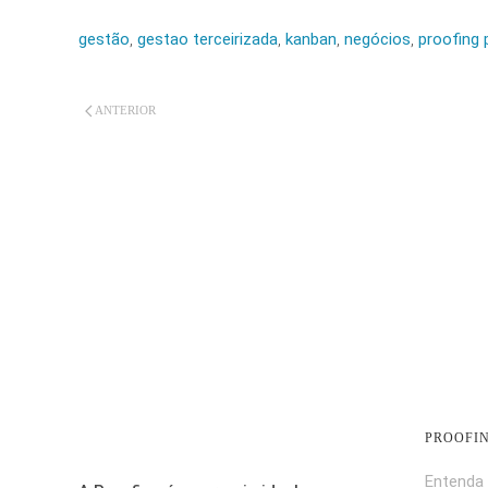
gestão
,
gestao terceirizada
,
kanban
,
negócios
,
proofing 
ANTERIOR
PROOFI
Entenda 