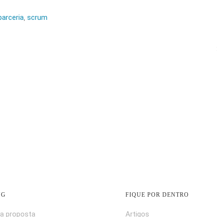
parceria
,
scrum
NG
FIQUE POR DENTRO
a proposta
Artigos