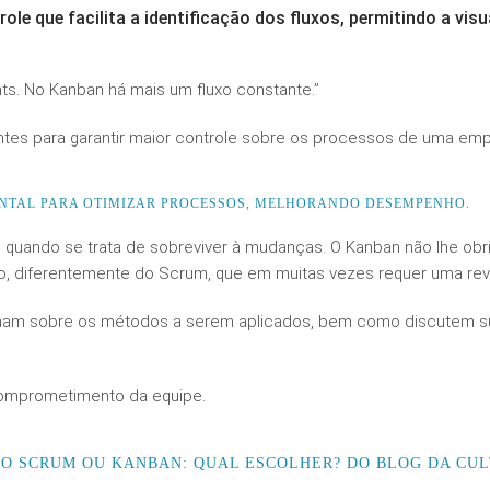
ole que facilita a identificação dos fluxos, permitindo a vis
s. No Kanban há mais um fluxo constante.”
ntes para garantir maior controle sobre os processos de uma emp
NTAL PARA OTIMIZAR PROCESSOS, MELHORANDO DESEMPENHO.
uando se trata de sobreviver à mudanças. O Kanban não lhe obri
ão, diferentemente do Scrum, que em muitas vezes requer uma rev
opinam sobre os métodos a serem aplicados, bem como discutem s
comprometimento da equipe.
GO SCRUM OU KANBAN: QUAL ESCOLHER? DO BLOG DA CU