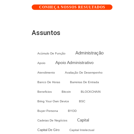
CONHEÇA NOSSOS RESULTADOS
Assuntos
Administração
Acúmulo De Função
Apoio Administrativo
Apoio
Atendimento
Avaliação De Desempenho
Banco De Horas
Barreiras De Entrada
Beneficios
Bitcoin
BLOCKCHAIN
Bring Your Own Device
BSC
Buyer Persona
BYOD
Capital
Cadeias De Negócios
Capital De Giro
Capital Intelectual