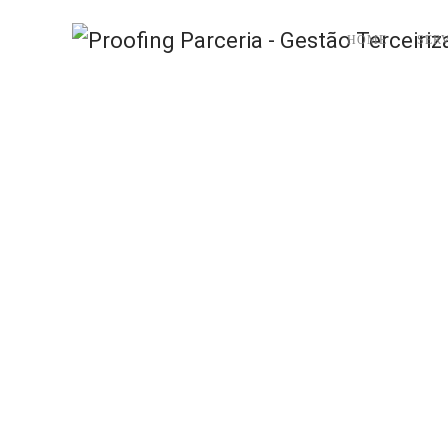
HOME
SER