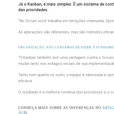
Já o Kanban, é mais simples. É um sistema de contr
das prioridades.
“No Scrum você trabalha em iterações chamadas Sprint
As aplicações são diferentes, mas são métodos eficie
ORGANIZAÇÃO, NÃO CANSAMOS DE DIZER, É FUNDAME
“O Kanban também tem uma vantagem contra o Scrum, q
mudar tanto nos estágios iniciais de sua implementaç
Tanto num quanto no outro, a equipe é valorizada e 
eficácia.
O resultado é a melhora contínua dos processos e o 
CONHEÇA MAIS SOBRE AS DIFERENÇAS NO
ARTI
ÁG
IL.