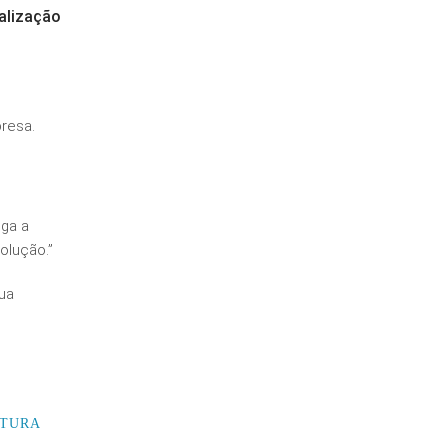
ualização
resa.
ga a
olução.”
ua
LTURA