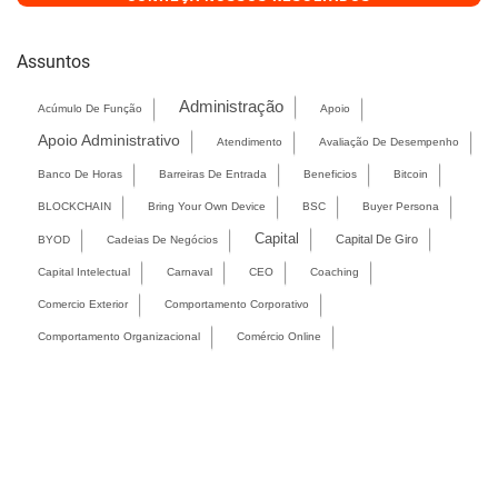
Assuntos
Administração
Acúmulo De Função
Apoio
Apoio Administrativo
Atendimento
Avaliação De Desempenho
Banco De Horas
Barreiras De Entrada
Beneficios
Bitcoin
BLOCKCHAIN
Bring Your Own Device
BSC
Buyer Persona
Capital
Capital De Giro
BYOD
Cadeias De Negócios
Capital Intelectual
Carnaval
CEO
Coaching
Comercio Exterior
Comportamento Corporativo
Comportamento Organizacional
Comércio Online