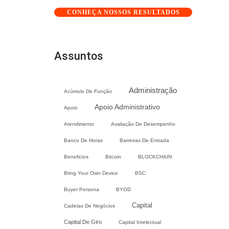
CONHEÇA NOSSOS RESULTADOS
Assuntos
Administração
Acúmulo De Função
Apoio Administrativo
Apoio
Atendimento
Avaliação De Desempenho
Banco De Horas
Barreiras De Entrada
Beneficios
Bitcoin
BLOCKCHAIN
Bring Your Own Device
BSC
Buyer Persona
BYOD
Capital
Cadeias De Negócios
Capital De Giro
Capital Intelectual