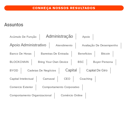
CONHEÇA NOSSOS RESULTADOS
Assuntos
Administração
Acúmulo De Função
Apoio
Apoio Administrativo
Atendimento
Avaliação De Desempenho
Banco De Horas
Barreiras De Entrada
Beneficios
Bitcoin
BLOCKCHAIN
Bring Your Own Device
BSC
Buyer Persona
Capital
Capital De Giro
BYOD
Cadeias De Negócios
Capital Intelectual
Carnaval
CEO
Coaching
Comercio Exterior
Comportamento Corporativo
Comportamento Organizacional
Comércio Online