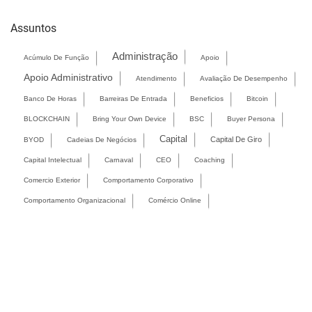
Assuntos
Administração
Acúmulo De Função
Apoio
Apoio Administrativo
Atendimento
Avaliação De Desempenho
Banco De Horas
Barreiras De Entrada
Beneficios
Bitcoin
BLOCKCHAIN
Bring Your Own Device
BSC
Buyer Persona
Capital
Capital De Giro
BYOD
Cadeias De Negócios
Capital Intelectual
Carnaval
CEO
Coaching
Comercio Exterior
Comportamento Corporativo
Comportamento Organizacional
Comércio Online