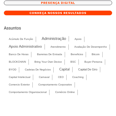
PRESENÇA DIGITAL
CONHEÇA NOSSOS RESULTADOS
Assuntos
Administração
Acúmulo De Função
Apoio
Apoio Administrativo
Atendimento
Avaliação De Desempenho
Banco De Horas
Barreiras De Entrada
Beneficios
Bitcoin
BLOCKCHAIN
Bring Your Own Device
BSC
Buyer Persona
Capital
Capital De Giro
BYOD
Cadeias De Negócios
Capital Intelectual
Carnaval
CEO
Coaching
Comercio Exterior
Comportamento Corporativo
Comportamento Organizacional
Comércio Online