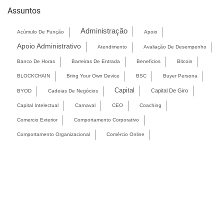
Assuntos
Administração
Acúmulo De Função
Apoio
Apoio Administrativo
Atendimento
Avaliação De Desempenho
Banco De Horas
Barreiras De Entrada
Beneficios
Bitcoin
BLOCKCHAIN
Bring Your Own Device
BSC
Buyer Persona
Capital
Capital De Giro
BYOD
Cadeias De Negócios
Capital Intelectual
Carnaval
CEO
Coaching
Comercio Exterior
Comportamento Corporativo
Comportamento Organizacional
Comércio Online