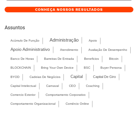
CONHEÇA NOSSOS RESULTADOS
Assuntos
Administração
Acúmulo De Função
Apoio
Apoio Administrativo
Atendimento
Avaliação De Desempenho
Banco De Horas
Barreiras De Entrada
Beneficios
Bitcoin
BLOCKCHAIN
Bring Your Own Device
BSC
Buyer Persona
Capital
Capital De Giro
BYOD
Cadeias De Negócios
Capital Intelectual
Carnaval
CEO
Coaching
Comercio Exterior
Comportamento Corporativo
Comportamento Organizacional
Comércio Online