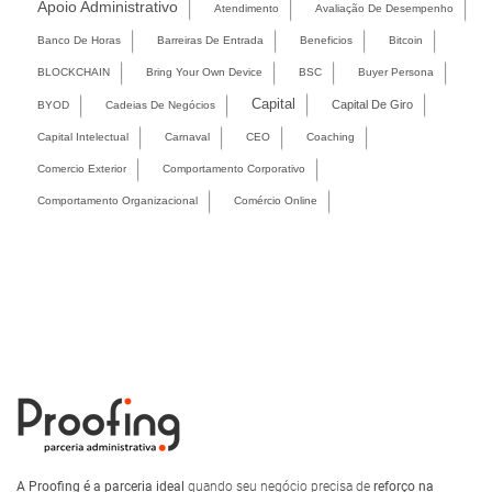
Apoio Administrativo
Atendimento
Avaliação De Desempenho
Banco De Horas
Barreiras De Entrada
Beneficios
Bitcoin
BLOCKCHAIN
Bring Your Own Device
BSC
Buyer Persona
Capital
Capital De Giro
BYOD
Cadeias De Negócios
Capital Intelectual
Carnaval
CEO
Coaching
Comercio Exterior
Comportamento Corporativo
Comportamento Organizacional
Comércio Online
A Proofing é a parceria ideal
quando seu negócio precisa de
reforço na