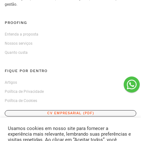
gestão.
PROOFING
Entenda a proposta
Nossos serviços
Quanto custa
FIQUE POR DENTRO
Artigos
Política de Privacidade
Política de Cookies
CV EMPRESARIAL (PDF)
Usamos cookies em nosso site para fornecer a
ENTRE EM CONTATO
experiência mais relevante, lembrando suas preferências e
visitas repetidas. Ao clicar em “Aceitar todos”, você