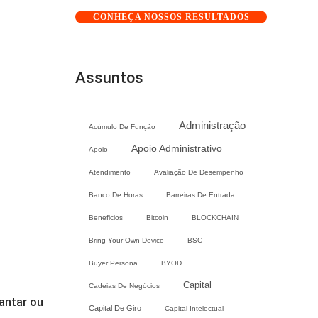
CONHEÇA NOSSOS RESULTADOS
Assuntos
Administração
Acúmulo De Função
Apoio Administrativo
Apoio
Atendimento
Avaliação De Desempenho
Banco De Horas
Barreiras De Entrada
Beneficios
Bitcoin
BLOCKCHAIN
Bring Your Own Device
BSC
Buyer Persona
BYOD
Capital
Cadeias De Negócios
antar ou
Capital De Giro
Capital Intelectual