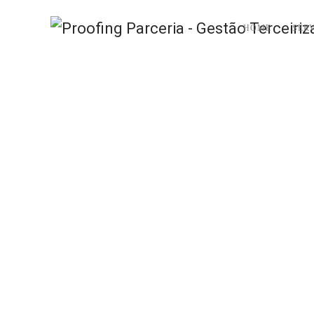
HOME
SER