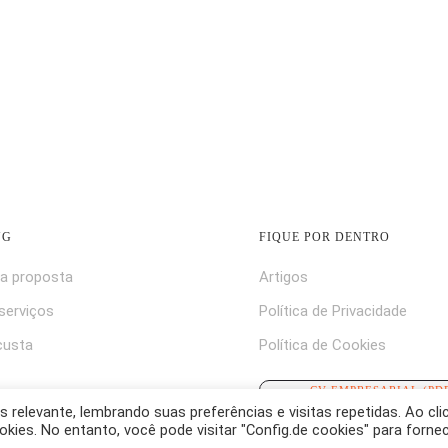
NG
FIQUE POR DENTRO
a proposta
Artigos
serviços
Política de Privacidade
custa
Política de Cookies
CV EMPRESARIAL (PD
relevante, lembrando suas preferências e visitas repetidas. Ao cli
es. No entanto, você pode visitar "Config.de cookies" para forne