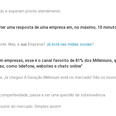
ado e esperam pronto atendimento …
 obter uma resposta de uma empresa em, no máximo, 10 minut
nte. Mas, e
sua
Empresa?
Já está nas mídias sociais
?
m empresas, esse é o canal favorito de 81% dos Milleniuns
,
q
s, como telefone, websites e chats online”
ra. Já chegou! A Geração Millenium está no mercado! São os novo
ompetitividade, passa a ser uma questão de sobrevivência.
e sumir do mercado. Simples assim!