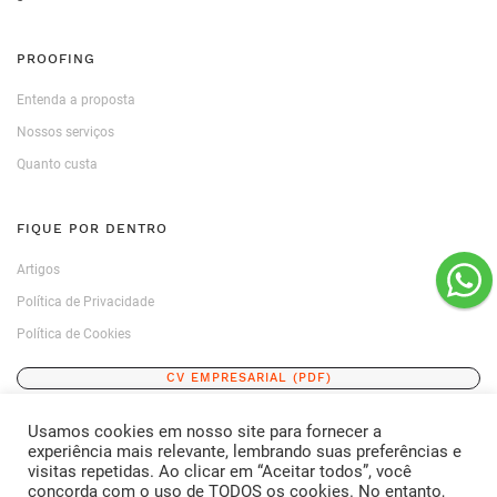
PROOFING
Entenda a proposta
Nossos serviços
Quanto custa
FIQUE POR DENTRO
Artigos
Política de Privacidade
Política de Cookies
CV EMPRESARIAL (PDF)
Usamos cookies em nosso site para fornecer a
ENTRE EM CONTATO
experiência mais relevante, lembrando suas preferências e
visitas repetidas. Ao clicar em “Aceitar todos”, você
FALE CONOSCO
concorda com o uso de TODOS os cookies. No entanto,