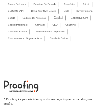
Banco De Horas
Barreiras De Entrada
Beneficios
Bitcoin
BLOCKCHAIN
Bring Your Own Device
BSC
Buyer Persona
Capital
Capital De Giro
BYOD
Cadeias De Negócios
Capital Intelectual
Carnaval
CEO
Coaching
Comercio Exterior
Comportamento Corporativo
Comportamento Organizacional
Comércio Online
A Proofing é a parceria ideal
quando seu negócio precisa de
reforço na
gestão.