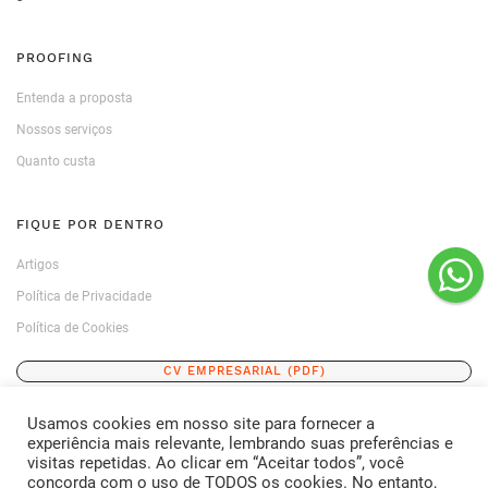
PROOFING
Entenda a proposta
Nossos serviços
Quanto custa
FIQUE POR DENTRO
Artigos
Política de Privacidade
Política de Cookies
CV EMPRESARIAL (PDF)
Usamos cookies em nosso site para fornecer a
ENTRE EM CONTATO
experiência mais relevante, lembrando suas preferências e
visitas repetidas. Ao clicar em “Aceitar todos”, você
FALE CONOSCO
concorda com o uso de TODOS os cookies. No entanto,