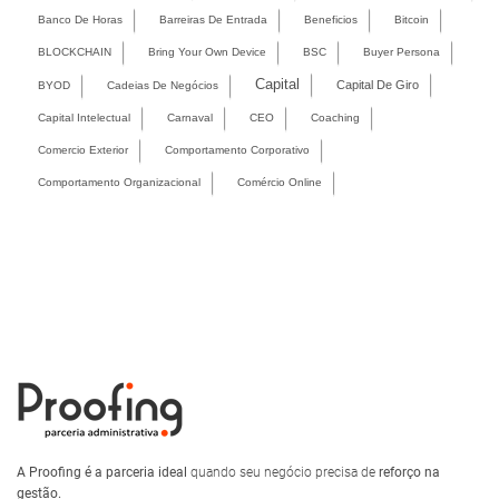
Banco De Horas
Barreiras De Entrada
Beneficios
Bitcoin
BLOCKCHAIN
Bring Your Own Device
BSC
Buyer Persona
Capital
Capital De Giro
BYOD
Cadeias De Negócios
Capital Intelectual
Carnaval
CEO
Coaching
Comercio Exterior
Comportamento Corporativo
Comportamento Organizacional
Comércio Online
A Proofing é a parceria ideal
quando seu negócio precisa de
reforço na
gestão.