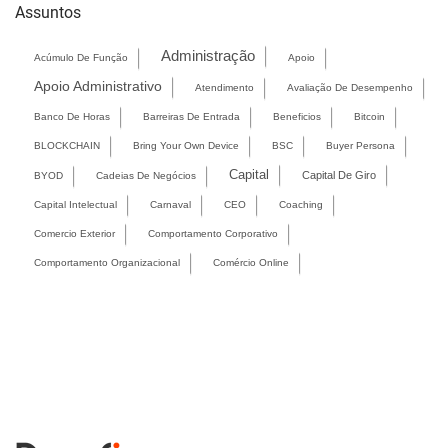
Assuntos
Administração
Acúmulo De Função
Apoio
Apoio Administrativo
Atendimento
Avaliação De Desempenho
Banco De Horas
Barreiras De Entrada
Beneficios
Bitcoin
BLOCKCHAIN
Bring Your Own Device
BSC
Buyer Persona
Capital
Capital De Giro
BYOD
Cadeias De Negócios
Capital Intelectual
Carnaval
CEO
Coaching
Comercio Exterior
Comportamento Corporativo
Comportamento Organizacional
Comércio Online