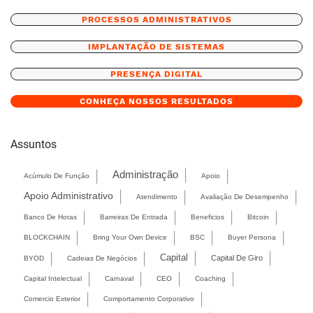
PROCESSOS ADMINISTRATIVOS
IMPLANTAÇÃO DE SISTEMAS
PRESENÇA DIGITAL
CONHEÇA NOSSOS RESULTADOS
Assuntos
Administração
Acúmulo De Função
Apoio
Apoio Administrativo
Atendimento
Avaliação De Desempenho
Banco De Horas
Barreiras De Entrada
Beneficios
Bitcoin
BLOCKCHAIN
Bring Your Own Device
BSC
Buyer Persona
Capital
Capital De Giro
BYOD
Cadeias De Negócios
Capital Intelectual
Carnaval
CEO
Coaching
Comercio Exterior
Comportamento Corporativo