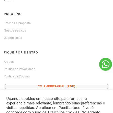
PROOFING
Entenda a proposta
Nossos serviços
Quanto custa
FIQUE POR DENTRO
Artigos
Política de Privacidade
Política de Cookies
CV EMPRESARIAL (PDF)
Usamos cookies em nosso site para fornecer a
ENTRE EM CONTATO
experiência mais relevante, lembrando suas preferências e
visitas repetidas. Ao clicar em “Aceitar todos”, você
FALE CONOSCO
concorda com o uso de TODOS os cookies. No entanto,