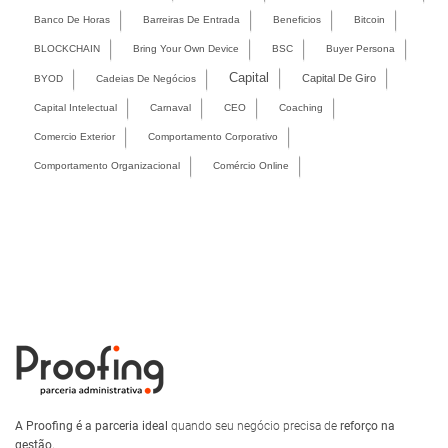
Banco De Horas
Barreiras De Entrada
Beneficios
Bitcoin
BLOCKCHAIN
Bring Your Own Device
BSC
Buyer Persona
Capital
Capital De Giro
BYOD
Cadeias De Negócios
Capital Intelectual
Carnaval
CEO
Coaching
Comercio Exterior
Comportamento Corporativo
Comportamento Organizacional
Comércio Online
A Proofing é a parceria ideal
quando seu negócio precisa de
reforço na
gestão.