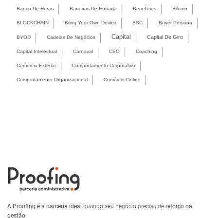
Banco De Horas
Barreiras De Entrada
Beneficios
Bitcoin
BLOCKCHAIN
Bring Your Own Device
BSC
Buyer Persona
Capital
Capital De Giro
BYOD
Cadeias De Negócios
Capital Intelectual
Carnaval
CEO
Coaching
Comercio Exterior
Comportamento Corporativo
Comportamento Organizacional
Comércio Online
A Proofing é a parceria ideal
quando seu negócio precisa de
reforço na
gestão.