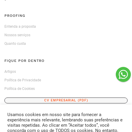
PROOFING
Entenda a proposta
Nossos serviços
Quanto custa
FIQUE POR DENTRO
Artigos
Política de Privacidade
Política de Cookies
CV EMPRESARIAL (PDF)
Usamos cookies em nosso site para fornecer a
ENTRE EM CONTATO
experiência mais relevante, lembrando suas preferências e
visitas repetidas. Ao clicar em “Aceitar todos”, você
FALE CONOSCO
concorda com o uso de TODOS os cookies. No entanto,