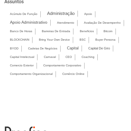
Assuntos
Administração
Acúmulo De Função
Apoio
Apoio Administrativo
Atendimento
Avaliação De Desempenho
Banco De Horas
Barreiras De Entrada
Beneficios
Bitcoin
BLOCKCHAIN
Bring Your Own Device
BSC
Buyer Persona
Capital
Capital De Giro
BYOD
Cadeias De Negócios
Capital Intelectual
Carnaval
CEO
Coaching
Comercio Exterior
Comportamento Corporativo
Comportamento Organizacional
Comércio Online