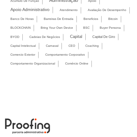
Administração
Acúmulo De Função
Apoio
Apoio Administrativo
Atendimento
Avaliação De Desempenho
Banco De Horas
Barreiras De Entrada
Beneficios
Bitcoin
BLOCKCHAIN
Bring Your Own Device
BSC
Buyer Persona
Capital
Capital De Giro
BYOD
Cadeias De Negócios
Capital Intelectual
Carnaval
CEO
Coaching
Comercio Exterior
Comportamento Corporativo
Comportamento Organizacional
Comércio Online