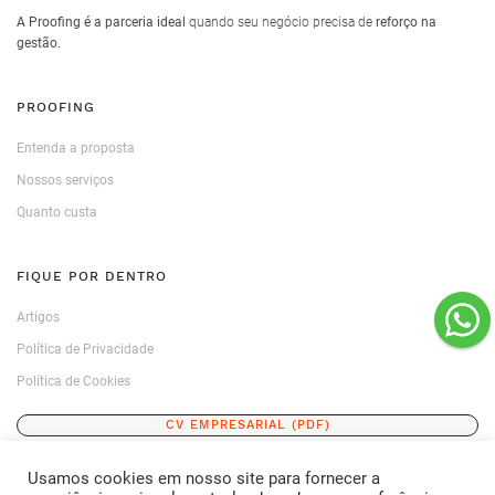
A Proofing é a parceria ideal
quando seu negócio precisa de
reforço na
gestão.
PROOFING
Entenda a proposta
Nossos serviços
Quanto custa
FIQUE POR DENTRO
Artigos
Política de Privacidade
Política de Cookies
CV EMPRESARIAL (PDF)
Usamos cookies em nosso site para fornecer a
ENTRE EM CONTATO