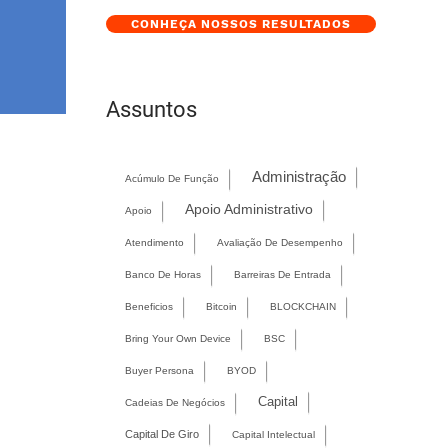
CONHEÇA NOSSOS RESULTADOS
Assuntos
Administração
Acúmulo De Função
Apoio Administrativo
Apoio
Atendimento
Avaliação De Desempenho
Banco De Horas
Barreiras De Entrada
Beneficios
Bitcoin
BLOCKCHAIN
Bring Your Own Device
BSC
Buyer Persona
BYOD
Capital
Cadeias De Negócios
Capital De Giro
Capital Intelectual